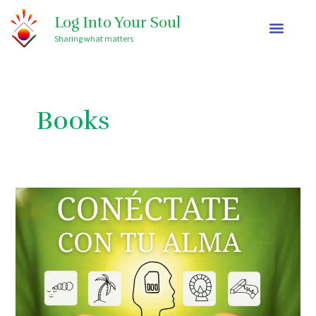
Ir
Log Into Your Soul
al
Sharing what matters
contenido
Books
Nivel
3