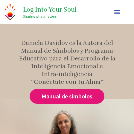
Ir
Log Into Your Soul
al
Sharing what matters
contenido
Daniela Davidov es la Autora del
Manual de Símbolos y Programa
Educativo para el Desarrollo de la
Inteligencia Emocional e
Intra-inteligencia
“Conéctate con tu Alma”
Manual de símbolos