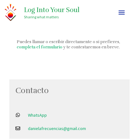
Ir
Log Into Your Soul
al
Sharing what matters
contenido
Puedes llamar o escribir directamente o si prefieres,
completa el formulario
y te contestaremos en breve.
Contacto
WhatsApp
danielafrecuencias@gmail.com