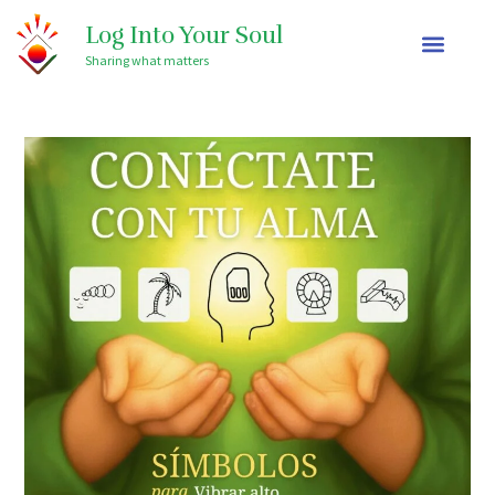
Ir
Log Into Your Soul
al
Sharing what matters
contenido